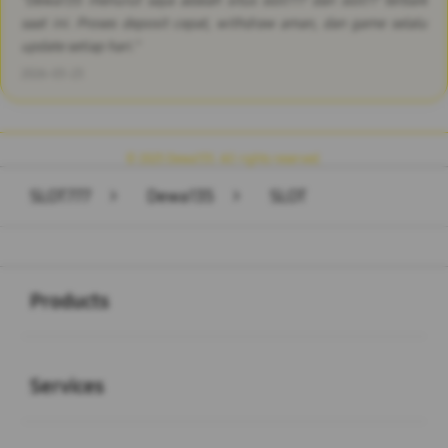
"Dewa135 menurut saya adalah situs slot777 dan slot77 terbaik
saat ini. Proses deposit cepat, withdraw aman, dan game selalu
update setiap hari."
2026-03-23
© 2025 Dewa135. All rights reserved.
SLOT777
>
Dewa135
>
SLOT
Buka
Footer Navigation
Products
Buka
Services
Buka