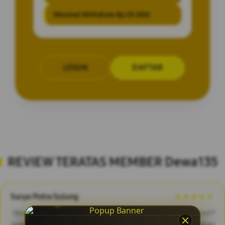
Minimal Withdraw Rp 25.000
LOGIN
DAFTAR
Layer Popup Close
REVIEW TERATAS MEMBER Dewa135
Suryo Putra Sulung
★★★★★
"Dewa135 jadi pilihan terbaik untuk main slot777 dan slot77
karena terbukti gacor dan mudah menang. Dari awal daftar sampai