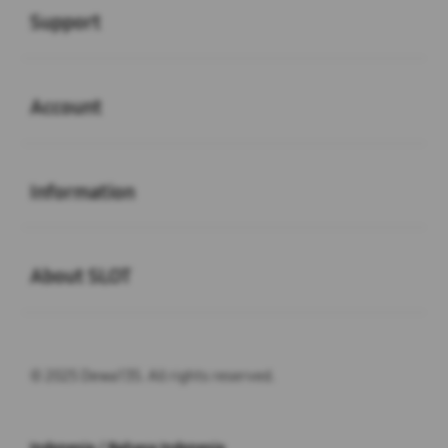
Support
Buka
Account
Buka
Information
Buka
About SLOT
© 2025 Dewa135. All rights reserved.