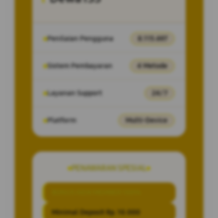
Penilaian Pengguna
8.115.697
Sistem Pembayaran
4 Metode
Layanan Support
24/7
Platform
Multi-Device
PENAWARAN SPESIAL
BONUS NEW MEMBER 100%
Minimal Deposit Rp. 10.000